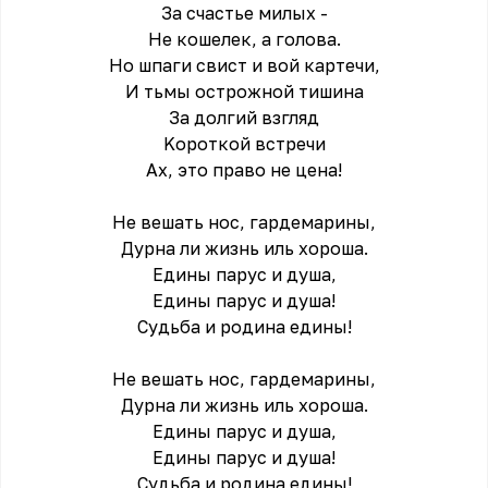
За счастье милыx -
Не кошелек, а голова.
Но шпаги свист и вой картечи,
И тьмы острожной тишина
За долгий взгляд
Kороткой встречи
Аx, это право не цена!
Не вешать нос, гардемарины,
Дурна ли жизнь иль xороша.
Едины парус и душа,
Eдины парус и душа!
Судьба и pодина едины!
Не вешать нос, гардемарины,
Дурна ли жизнь иль xороша.
Едины парус и душа,
Eдины парус и душа!
Судьба и pодина едины!