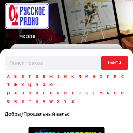
Москва
НАЙТИ
А
Б
В
Г
Д
Е
Ж
З
И
К
Л
М
Н
О
П
Р
С
Т
Ф
Х
Ц
Ч
Э
Ю
@
A
B
C
D
E
F
G
H
I
J
K
L
M
N
O
P
Q
R
S
T
U
V
W
X
Y
Z
Добры
/
Прощальный вальс