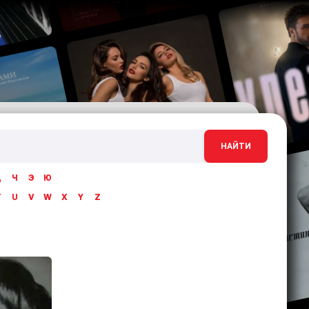
НАЙТИ
Ц
Ч
Э
Ю
T
U
V
W
X
Y
Z