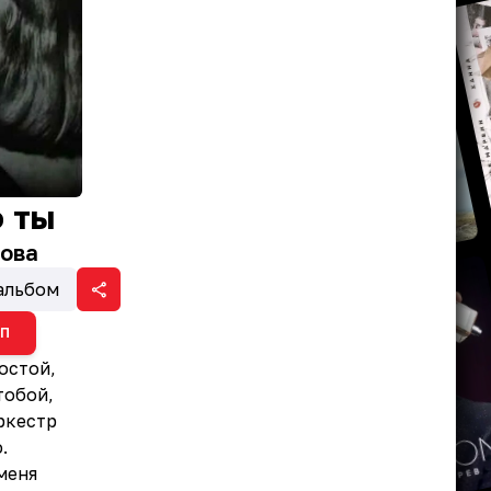
о ты
ова
альбом
ИП
остой,
тобой,
оркестр
.
меня