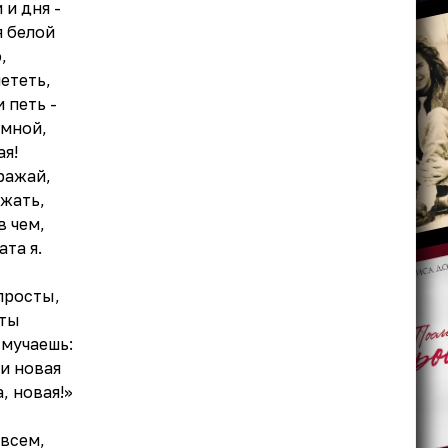
и дня -
я белой
,
лететь,
 петь -
 мной,
ая!
ражай,
ежать,
в чем,
ата я.
просты,
 ты
 мучаешь:
 и новая
, новая!»
овсем,