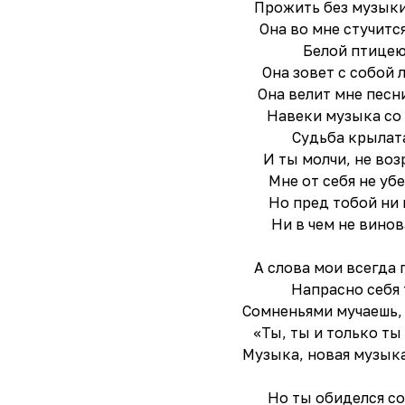
Прожить без музыки 
Она во мне стучитс
Белой птицею
Она зовет с собой 
Она велит мне песни
Навеки музыка со
Судьба крылат
И ты молчи, не воз
Мне от себя не уб
Но пред тобой ни 
Ни в чем не винов
А слова мои всегда 
Напрасно себя
Сомненьями мучаешь,
«Ты, ты и только ты
Музыка, новая музыка
Но ты обиделся с