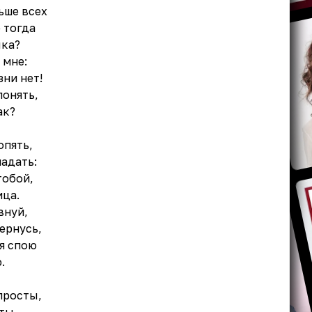
ьше всех
 тогда
ыка?
 мне:
зни нет!
понять,
ак?
опять,
ладать:
тобой,
ица.
внуй,
вернусь,
я спою
.
просты,