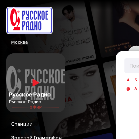
Москва
А
Б
@
A
Русское Радио
Русское Радио
ЭФИР
Станции
Золотой Граммофон