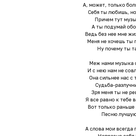
А, может, только бол
Себя ты любишь, но
Причем тут муз
А ты подумай обо
Ведь без нее мне жи
Меня не хочешь ты 
Ну почему ты т
Меж нами музыка 
И с нею нам не сов
Она сильнее нас с 
Судьба-разлучн
Зря меня ты не ре
Я все равно к тебе 
Вот только раньше 
Песню лучшую
А слова мои всегда 