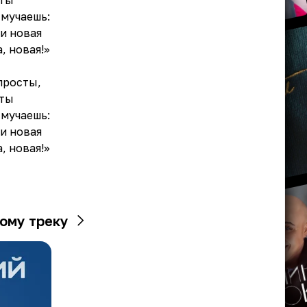
 ты
 мучаешь:
 и новая
, новая!»
просты,
 ты
 мучаешь:
 и новая
, новая!»
ому треку