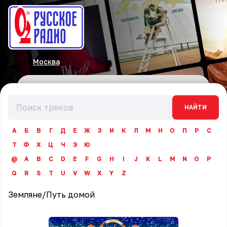
Москва
НАЙТИ
А
Б
В
Г
Д
Е
Ж
З
И
К
Л
М
Н
О
П
Р
С
Т
Ф
Х
Ц
Ч
Э
Ю
@
A
B
C
D
E
F
G
H
I
J
K
L
M
N
O
P
Q
R
S
T
U
V
W
X
Y
Z
Земляне
/
Путь домой