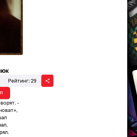
люк
Рейтинг:
29
ИП
ворят. -
новат»,
вал
чал,
рял.