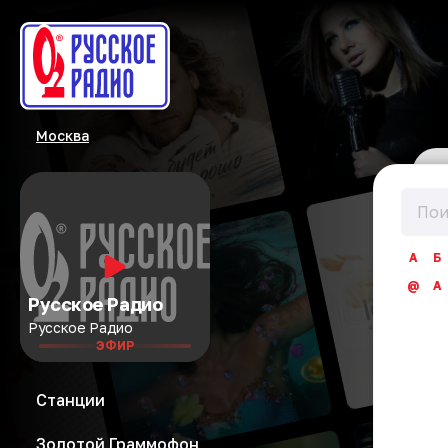
Москва
А
Б
@
A
Русское Радио
Русское Радио
ЭФИР
Станции
Золотой Граммофон