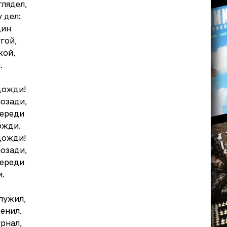
глядел,
у дел:
дин
гой,
жой,
.
дожди!
озади,
переди
ожди.
дожди!
озади,
переди
.
служил,
ценил.
рнал,