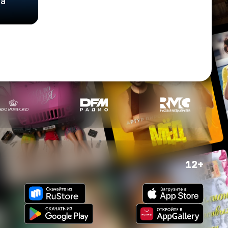
ка
12+