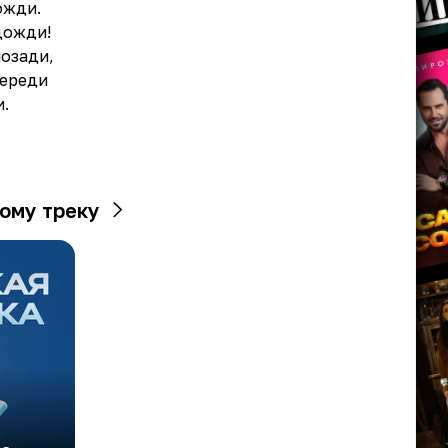
ожди.
дожди!
озади,
переди
.
ому треку