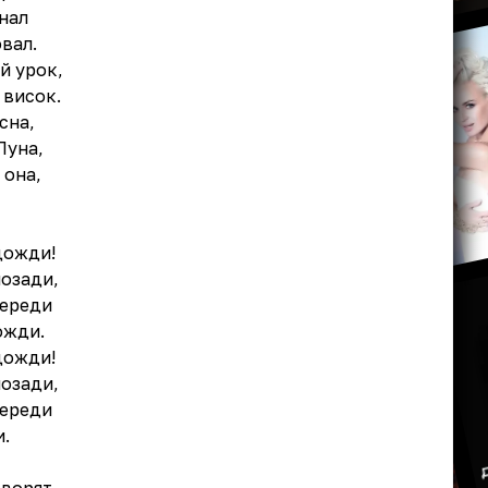
нал
вал.
й урок,
 висок.
сна,
Луна,
 она,
дожди!
озади,
переди
ожди.
дожди!
озади,
переди
.