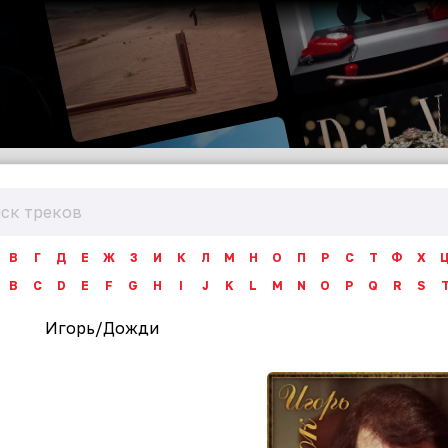
В
Г
Д
Е
Ж
З
И
К
Л
М
Н
О
П
Р
С
Т
Ф
Х
B
C
D
E
F
G
H
I
J
K
L
M
N
O
P
Q
R
S
Игорь
/
Дожди