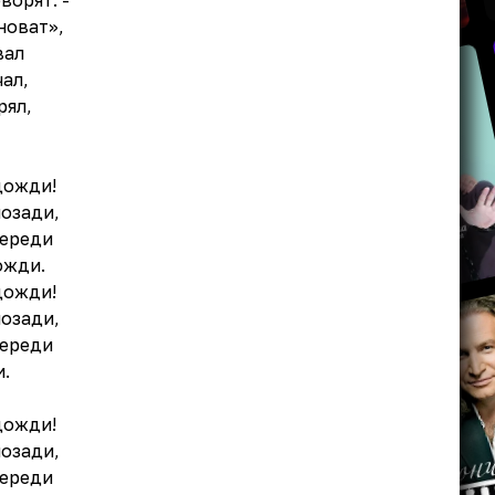
ворят. -
новат»,
вал
чал,
рял,
дожди!
озади,
переди
ожди.
дожди!
озади,
переди
.
дожди!
озади,
переди