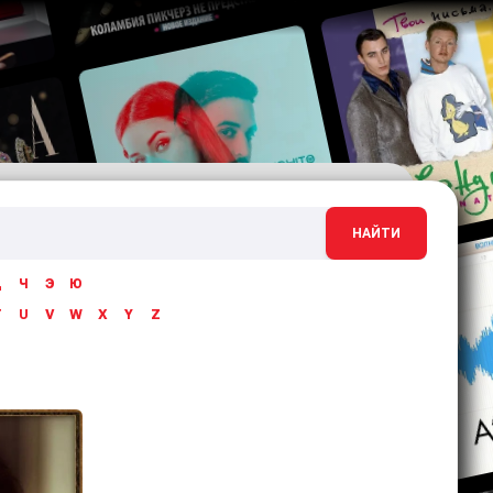
НАЙТИ
Ц
Ч
Э
Ю
T
U
V
W
X
Y
Z