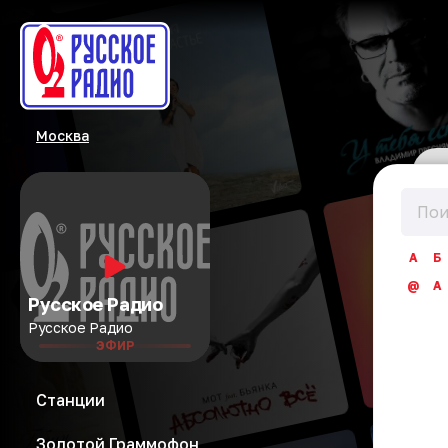
Москва
А
Б
@
A
Русское Радио
Русское Радио
ЭФИР
Станции
Золотой Граммофон