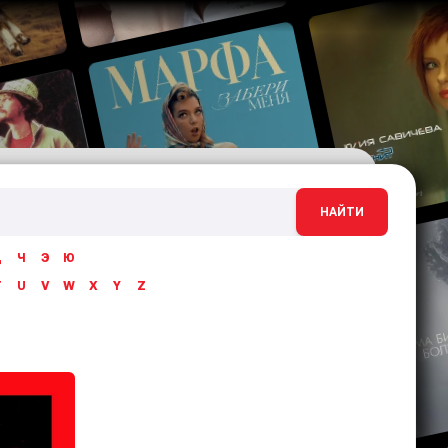
НАЙТИ
Ц
Ч
Э
Ю
T
U
V
W
X
Y
Z