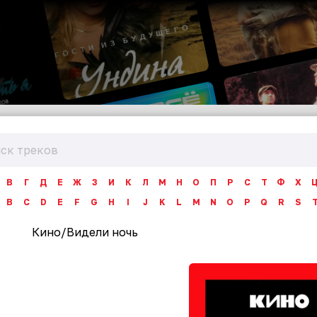
В
Г
Д
Е
Ж
З
И
К
Л
М
Н
О
П
Р
С
Т
Ф
Х
B
C
D
E
F
G
H
I
J
K
L
M
N
O
P
Q
R
S
Кино
/
Видели ночь