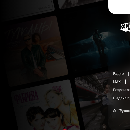
Радио
MAX
Результа
Выдача п
©
"
Русск