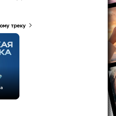
ому треку
ка