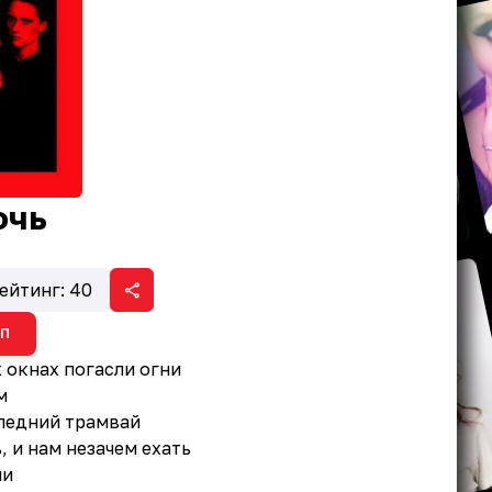
очь
ейтинг:
40
ИП
 окнах погасли огни
м
следний трамвай
, и нам незачем ехать
ни