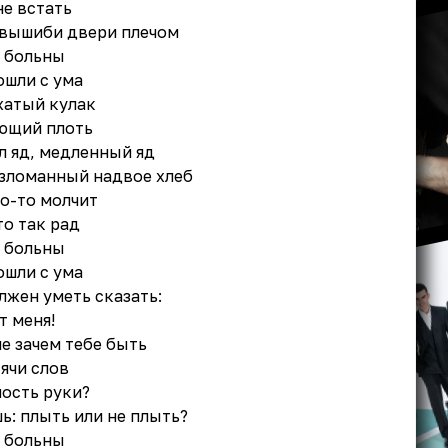
не встать
, вышиби двери плечом
о больны
ошли с ума
жатый кулак
ающий плоть
л яд, медленный яд
азломанный надвое хлеб
то-то молчит
то так рад
о больны
ошли с ума
лжен уметь сказать:
т меня!
е зачем тебе быть
ячи слов
пость руки?
ь: плыть или не плыть?
о больны