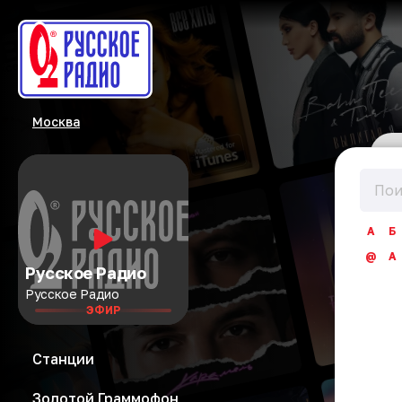
Москва
А
Б
@
A
Русское Радио
Русское Радио
ЭФИР
Станции
Золотой Граммофон