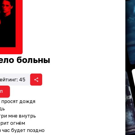
ело больны
ейтинг:
45
ИП
а просят дождя
дь
три мне внутрь
орит огнём
з час будет поздно