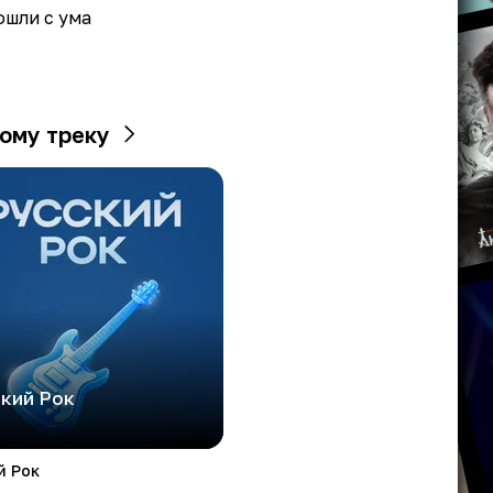
ошли с ума
ому треку
кий Рок
й Рок