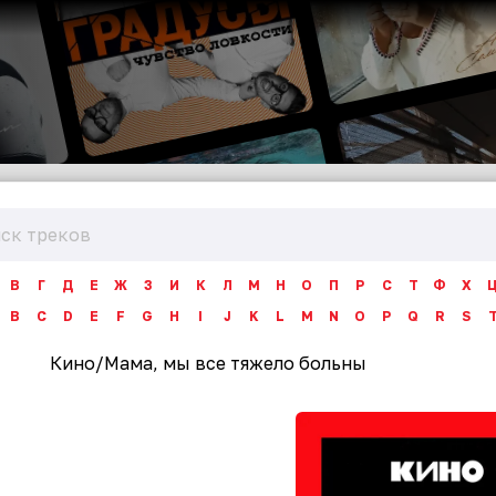
В
Г
Д
Е
Ж
З
И
К
Л
М
Н
О
П
Р
С
Т
Ф
Х
B
C
D
E
F
G
H
I
J
K
L
M
N
O
P
Q
R
S
Кино
/
Мама, мы все тяжело больны