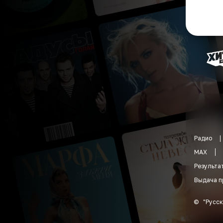
Радио
MAX
Результа
Выдача п
©
"
Русск