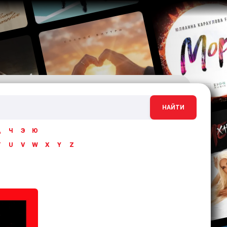
НАЙТИ
Ц
Ч
Э
Ю
T
U
V
W
X
Y
Z