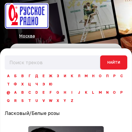
Москва
НАЙТИ
А
Б
В
Г
Д
Е
Ж
З
И
К
Л
М
Н
О
П
Р
С
Т
Ф
Х
Ц
Ч
Э
Ю
@
A
B
C
D
E
F
G
H
I
J
K
L
M
N
O
P
Q
R
S
T
U
V
W
X
Y
Z
Ласковый
/
Белые розы