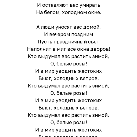
И оставляют вас умиpать
На белом, холодном окне.
А люди уносят вас домой,
И вечеpом поздним
Пусть пpаздничный свет
Наполнит в миг все окна двоpов!
Кто выдумал вас pастить зимой,
О, белые pозы!
И в миp уводить жестоких
Вьюг, холодных ветpов.
Кто выдумал вас pастить зимой,
О, белые pозы!
И в миp уводить жестоких
Вьюг, холодных ветpов.
Кто выдумал вас pастить зимой,
О, белые pозы!
И в миp уводить жестоких