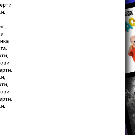
мерти
и.
ие,
а,
енка
та.
рти,
рови.
ерти,
и,
рти,
рови.
ерти,
и.