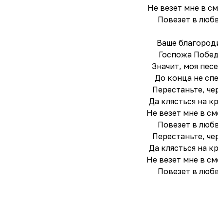
Не везет мне в с
Повезет в любв
Ваше благород
Госпожа Побед
Значит, моя пес
До конца не спе
Перестаньте, че
Да клясться на к
Не везет мне в см
Повезет в любв
Перестаньте, че
Да клясться на к
Не везет мне в см
Повезет в любв