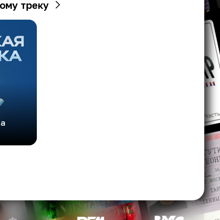
ому треку
ка