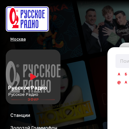
Москва
А
Б
@
A
Русское Радио
Русское Радио
ЭФИР
Станции
Золотой Граммофон