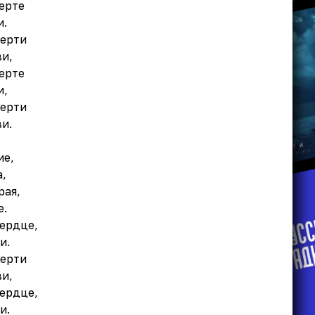
ерте
и.
мерти
и,
ерте
и,
мерти
и.
ие,
,
рая,
е.
ердце,
и.
мерти
и,
ердце,
и.