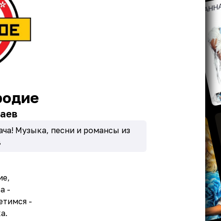
родие
аев
ча! Музыка, песни и романсы из
в
ие,
а -
етимся -
а.