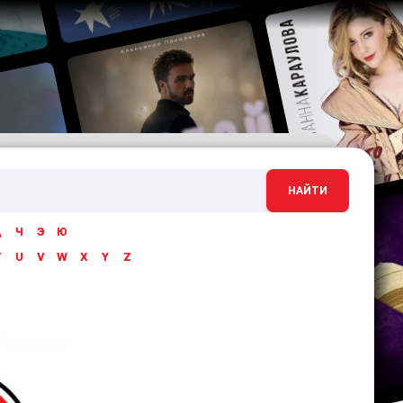
НАЙТИ
Ц
Ч
Э
Ю
T
U
V
W
X
Y
Z