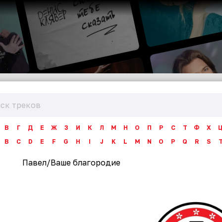
В
Г
Д
Е
Ж
З
И
К
Л
М
Н
О
П
Р
С
Т
Ф
Х
B
C
D
E
F
G
H
I
J
K
L
M
N
O
P
Q
R
S
Павел
/
Ваше благородие