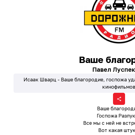
Ваше благо
Павел Луспек
Исаак Шварц - Ваше благородие, госпожа уда
кинофильмо
Ваше благород
Госпожа Разлук
Все мы с ней не встр
Вот какая штук