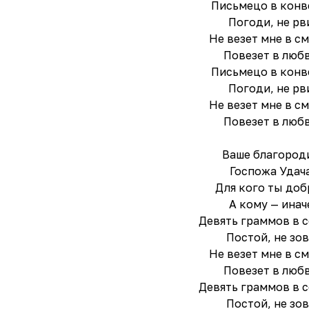
Письмецо в конв
Погоди, не рв
Не везет мне в с
Повезет в любв
Письмецо в конв
Погоди, не рв
Не везет мне в с
Повезет в любв
Ваше благород
Госпожа Удача
Для кого ты доб
А кому — инач
Девять граммов в с
Постой, не зов
Не везет мне в с
Повезет в любв
Девять граммов в с
Постой, не зов