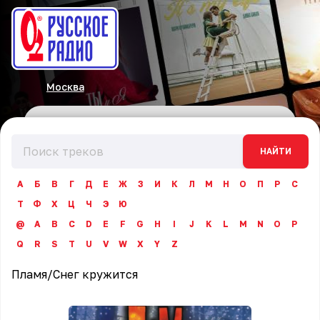
Москва
НАЙТИ
А
Б
В
Г
Д
Е
Ж
З
И
К
Л
М
Н
О
П
Р
С
Т
Ф
Х
Ц
Ч
Э
Ю
@
A
B
C
D
E
F
G
H
I
J
K
L
M
N
O
P
Q
R
S
T
U
V
W
X
Y
Z
Пламя
/
Снег кружится