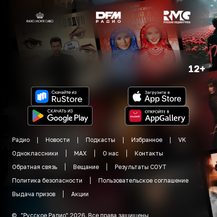
12+
Радио
Новости
Подкасты
Избранное
VK
Одноклассники
MAX
О нас
Контакты
Обратная связь
Вещание
Результаты СОУТ
Политика безопасности
Пользовательское соглашение
Выдача призов
Акции
©
"
Русское Радио
"
2026
.
Все права защищены