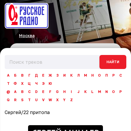
Москва
НАЙТИ
А
Б
В
Г
Д
Е
Ж
З
И
К
Л
М
Н
О
П
Р
С
Т
Ф
Х
Ц
Ч
Э
Ю
@
A
B
C
D
E
F
G
H
I
J
K
L
M
N
O
P
Q
R
S
T
U
V
W
X
Y
Z
Сергей
/
22 притопа