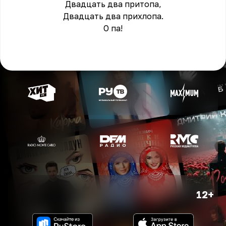
Двадцать два притопа,
Двадцать два прихлопа.
О па!
12+