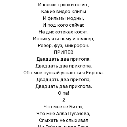
И какие тряпки носят,
Какие видео клипы
И фильмы модны,
И под кого сейчас
На дискотеках косят.
Ионику я возьму и квакер,
Ревер, фуз, микрофон.
ПРИПЕВ
Двадцать два притопа,
Двадцать два прихлопа.
Обо мне пускай узнает вся Европа.
Двадцать два притопа,
Двадцать два прихлопа.
О па!
2
Что мне зе Битлз,
Что мне Алла Пугачёва,
Слыхать не слыхивал