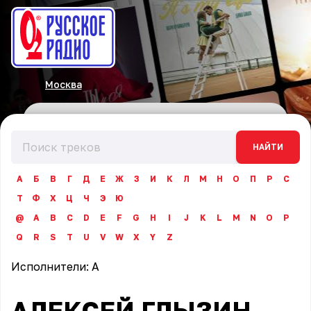
Москва
НАЙТИ
А
Б
В
Г
Д
Е
Ж
З
И
К
Л
М
Н
О
П
Р
С
Т
Ф
Х
Ц
Ч
Э
Ю
@
A
B
C
D
E
F
G
H
I
J
K
L
M
N
O
P
Q
R
S
T
U
V
W
X
Y
Z
Исполнители:
А
АЛЕКСЕЙ ГЛЫЗИН