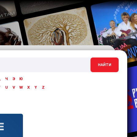
НАЙТИ
Ц
Ч
Э
Ю
T
U
V
W
X
Y
Z