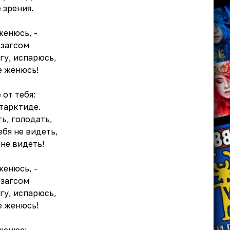
 зрения.
женюсь, -
 загсом
егу, испарюсь,
не женюсь!
 от тебя:
тарктиде.
ь, голодать,
бя не видеть,
не видеть!
женюсь, -
 загсом
егу, испарюсь,
не женюсь!