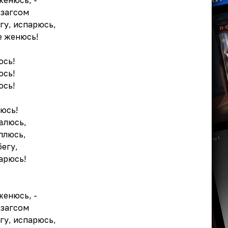
женюсь, -
 загсом
егу, испарюсь,
не женюсь!
юсь!
юсь!
юсь!
юсь!
влюсь,
плюсь,
бегу,
арюсь!
женюсь, -
 загсом
егу, испарюсь,