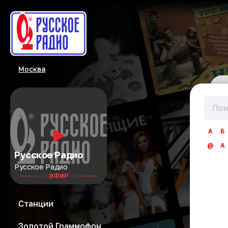
Москва
А
Б
@
A
Русское Радио
Русское Радио
ЭФИР
Станции
Золотой Граммофон