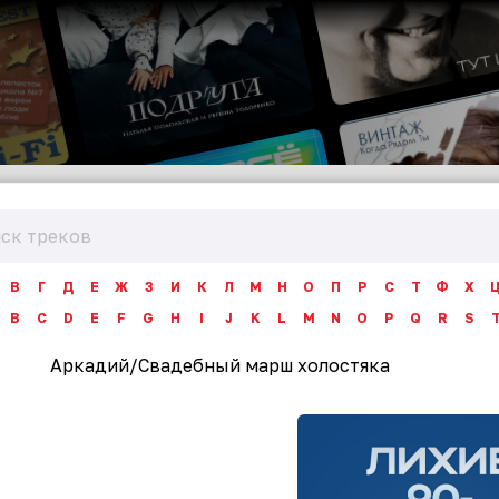
В
Г
Д
Е
Ж
З
И
К
Л
М
Н
О
П
Р
С
Т
Ф
Х
B
C
D
E
F
G
H
I
J
K
L
M
N
O
P
Q
R
S
Аркадий
/
Свадебный марш холостяка