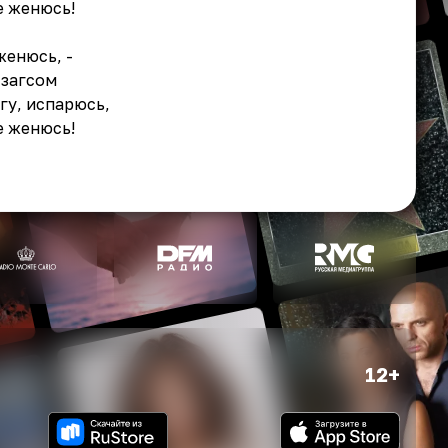
не женюсь!
женюсь, -
 загсом
егу, испарюсь,
не женюсь!
12+