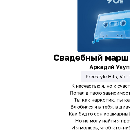
Свадебный марш 
Аркадий Укуп
Freestyle Hits, Vol. 
К несчастью я, но к счас
Попал в твою зависимос
Ты как наркотик, ты ка
Влюбился я в тебя, в див
Как будто сон кошмарный
Но не могу найти я пр
И я молюсь, чтоб кто-ни