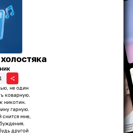
холостяка
ник
1
тью, не один
ть коварную.
к никотин.
чину гарную.
 снится мне,
обуждения.
будь другой