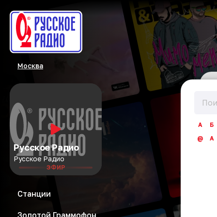
Москва
А
Б
@
A
Русское Радио
Русское Радио
ЭФИР
Станции
Золотой Граммофон