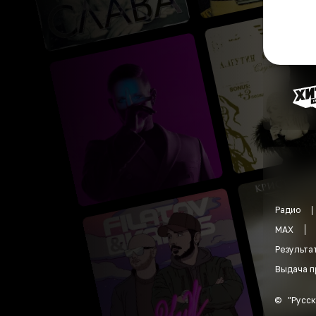
Радио
MAX
Результа
Выдача п
©
"
Русск