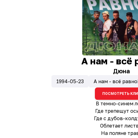
А нам - всё
Дюна
1994-05-23
А нам - всё равно
ПОСМОТРЕТЬ КЛ
В темно-синем л
Где трепещут ос
Где с дубов-кол
Облетает листв
На поляне тра