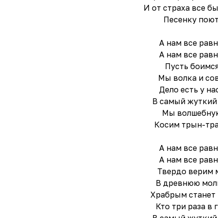
И от страха все б
Песенку поют
А нам все равн
А нам все равн
Пусть боимс
Мы волка и сов
Дело есть у нас
В самый жуткий
Мы волшебну
Косим трын-тра
А нам все равн
А нам все равн
Твердо верим 
В древнюю мол
Храбрым станет 
Кто три раза в 