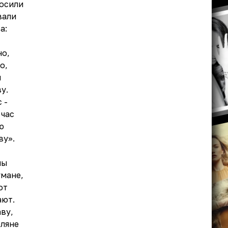
косили
вали
а:
но,
о,
я
у.
 -
 час
ю
ву».
ны
умане,
от
ают.
ву,
оляне