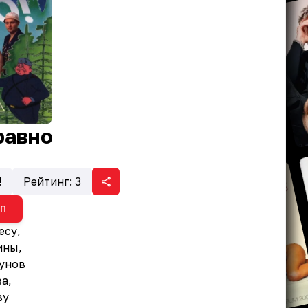
 равно
!
Рейтинг:
3
ИП
есу,
ины,
дунов
а,
ву