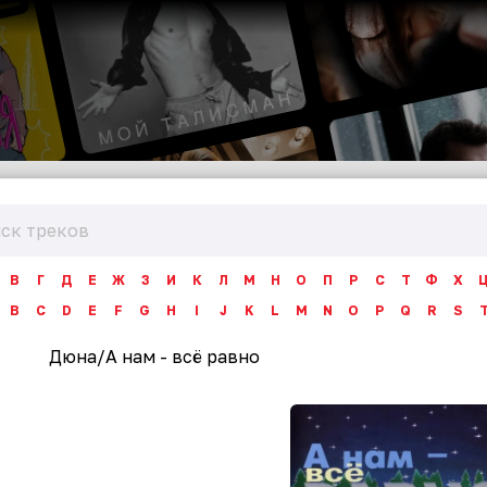
В
Г
Д
Е
Ж
З
И
К
Л
М
Н
О
П
Р
С
Т
Ф
Х
B
C
D
E
F
G
H
I
J
K
L
M
N
O
P
Q
R
S
Дюна
/
А нам - всё равно