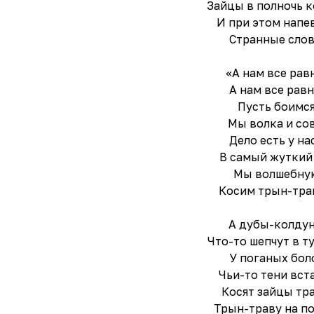
Зайцы в полночь 
И при этом напе
Странные слов
«А нам все рав
А нам все равн
Пусть боимс
Мы волка и сов
Дело есть у нас
В самый жуткий
Мы волшебну
Косим трын-тра
А дубы-колду
Что-то шепчут в т
У поганых бол
Чьи-то тени вст
Косят зайцы тра
Трын-траву на п