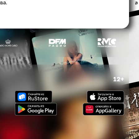
ва.
12+