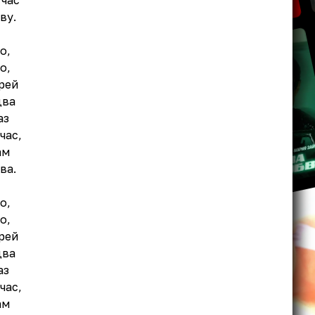
 час
ву.
о,
о,
рей
два
аз
час,
ам
ва.
о,
о,
рей
два
аз
час,
ам