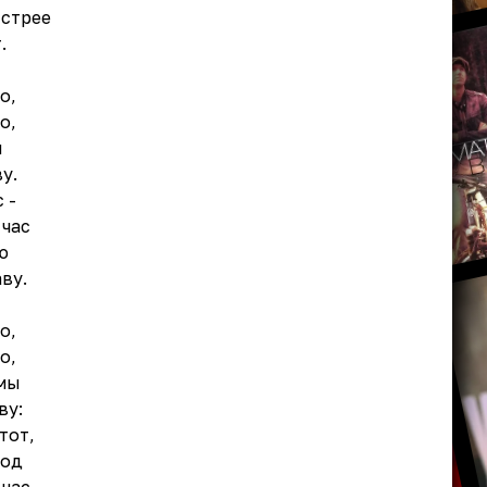
ыстрее
.
о,
о,
я
у.
 -
 час
ю
ву.
о,
о,
мы
ву:
тот,
год