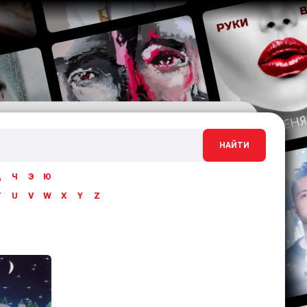
НАЙТИ
Ц
Ч
Э
Ю
T
U
V
W
X
Y
Z