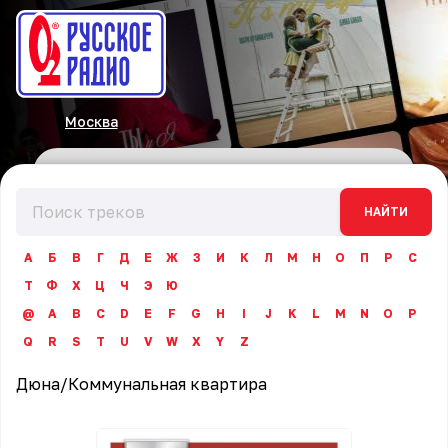
Москва
НАЙТИ
А
Б
В
Г
Д
Е
Ж
З
И
К
Л
М
Н
О
П
Р
С
Т
Ф
Х
Ц
Ч
Э
Ю
@
A
B
C
D
E
F
G
H
I
J
K
L
M
N
O
P
Q
R
S
T
U
V
W
X
Y
Z
Дюна
/
Коммунальная квартира