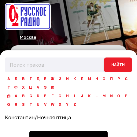
Москва
НАЙТИ
А
Б
В
Г
Д
Е
Ж
З
И
К
Л
М
Н
О
П
Р
С
Т
Ф
Х
Ц
Ч
Э
Ю
@
A
B
C
D
E
F
G
H
I
J
K
L
M
N
O
P
Q
R
S
T
U
V
W
X
Y
Z
Константин
/
Ночная птица