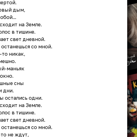
чертой.
зовый дым,
обой...
сходит на Земле.
олос в тишине.
ает свет дневной.
 останешься со мной.
-то никак,
мешно.
ый-маньяк
окно.
ашные сны
и дни.
ы остались одни.
сходит на Земле.
олос в тишине.
ает свет дневной.
 останешься со мной.
-то не ждут,