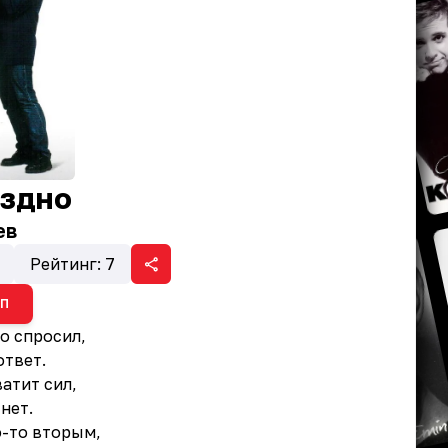
оздно
ев
Рейтинг:
7
ИП
то спросил,
ответ.
ватит сил,
нет.
о-то вторым,