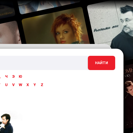
НАЙТИ
Ц
Ч
Э
Ю
T
U
V
W
X
Y
Z