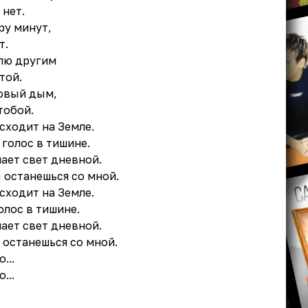
 нет.
ру минут,
т.
лю другим
той.
зовый дым,
тобой.
сходит на Земле.
 голос в тишине.
ает свет дневной.
ы останешься со мной.
сходит на Земле.
олос в тишине.
ает свет дневной.
 останешься со мной.
...
...