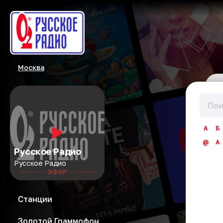
Москва
А
Б
@
A
Русское Радио
Русское Радио
ЭФИР
Станции
Золотой Граммофон