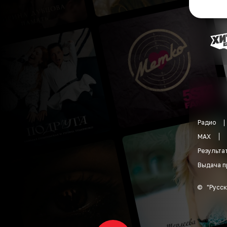
Радио
MAX
Результа
Выдача п
©
"
Русск