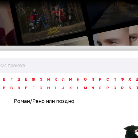
В
Г
Д
Е
Ж
З
И
К
Л
М
Н
О
П
Р
С
Т
Ф
Х
B
C
D
E
F
G
H
I
J
K
L
M
N
O
P
Q
R
S
Роман
/
Рано или поздно