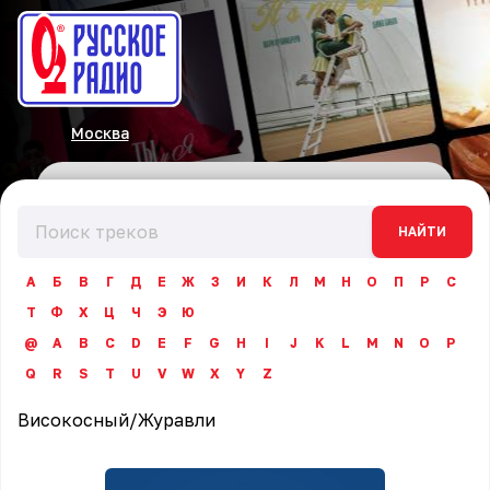
Москва
НАЙТИ
А
Б
В
Г
Д
Е
Ж
З
И
К
Л
М
Н
О
П
Р
С
Т
Ф
Х
Ц
Ч
Э
Ю
@
A
B
C
D
E
F
G
H
I
J
K
L
M
N
O
P
Q
R
S
T
U
V
W
X
Y
Z
Високосный
/
Журавли