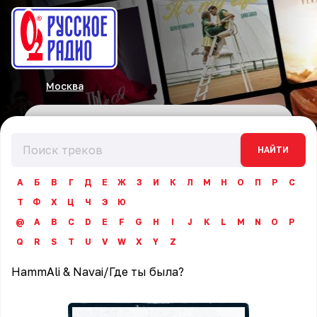
Москва
НАЙТИ
А
Б
В
Г
Д
Е
Ж
З
И
К
Л
М
Н
О
П
Р
С
Т
Ф
Х
Ц
Ч
Э
Ю
@
A
B
C
D
E
F
G
H
I
J
K
L
M
N
O
P
Q
R
S
T
U
V
W
X
Y
Z
HammAli & Navai
/
Где ты была?