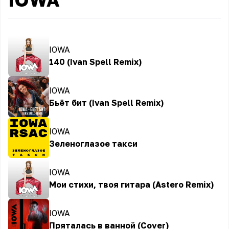
IOWA
140 (Ivan Spell Remix)
IOWA
Бьёт бит (Ivan Spell Remix)
IOWA
Зеленоглазое такси
IOWA
Мои стихи, твоя гитара (Astero Remix)
IOWA
Пряталась в ванной (Cover)