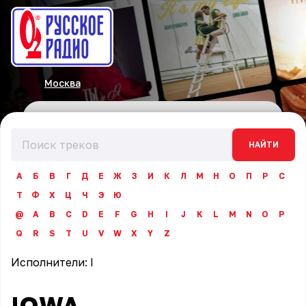
Москва
НАЙТИ
А
Б
В
Г
Д
Е
Ж
З
И
К
Л
М
Н
О
П
Р
С
Т
Ф
Х
Ц
Ч
Э
Ю
@
A
B
C
D
E
F
G
H
I
J
K
L
M
N
O
P
Q
R
S
T
U
V
W
X
Y
Z
Исполнители:
I
IOWA