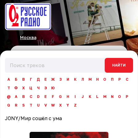
Москва
НАЙТИ
А
Б
В
Г
Д
Е
Ж
З
И
К
Л
М
Н
О
П
Р
С
Т
Ф
Х
Ц
Ч
Э
Ю
@
A
B
C
D
E
F
G
H
I
J
K
L
M
N
O
P
Q
R
S
T
U
V
W
X
Y
Z
JONY
/
Мир сошёл с ума