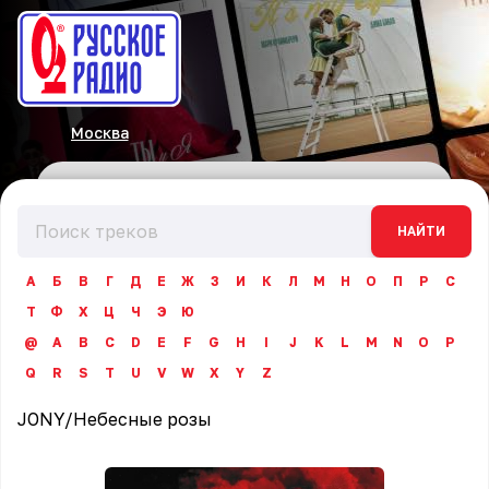
Москва
НАЙТИ
А
Б
В
Г
Д
Е
Ж
З
И
К
Л
М
Н
О
П
Р
С
Т
Ф
Х
Ц
Ч
Э
Ю
@
A
B
C
D
E
F
G
H
I
J
K
L
M
N
O
P
Q
R
S
T
U
V
W
X
Y
Z
JONY
/
Небесные розы