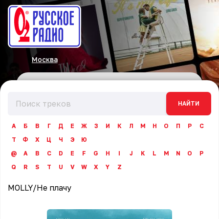
Москва
НАЙТИ
А
Б
В
Г
Д
Е
Ж
З
И
К
Л
М
Н
О
П
Р
С
Т
Ф
Х
Ц
Ч
Э
Ю
@
A
B
C
D
E
F
G
H
I
J
K
L
M
N
O
P
Q
R
S
T
U
V
W
X
Y
Z
MOLLY
/
Не плачу