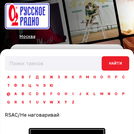
Москва
НАЙТИ
А
Б
В
Г
Д
Е
Ж
З
И
К
Л
М
Н
О
П
Р
С
Т
Ф
Х
Ц
Ч
Э
Ю
@
A
B
C
D
E
F
G
H
I
J
K
L
M
N
O
P
Q
R
S
T
U
V
W
X
Y
Z
RSAC
/
Не наговаривай