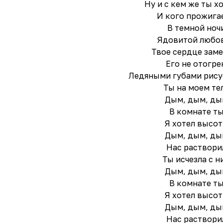
Ну и с кем же ты х
И кого прожига
В темной ноч
Ядовитой любо
Твое сердце зам
Его не отогре
Ледяными губами рису
Ты на моем те
Дым, дым, д
В комнате т
Я хотел высо
Дым, дым, д
Нас раствори
Ты исчезла с н
Дым, дым, д
В комнате т
Я хотел высо
Дым, дым, д
Нас раствори