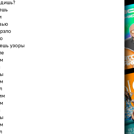
одишь?
ешь
и
вью
ерзло
ю
ешь узоры
ле
ым
ы
ты
ым
л
им
ым
ы
ты
ым
л