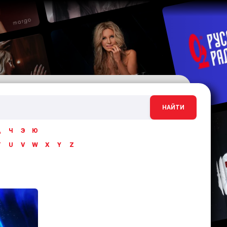
НАЙТИ
Ц
Ч
Э
Ю
T
U
V
W
X
Y
Z