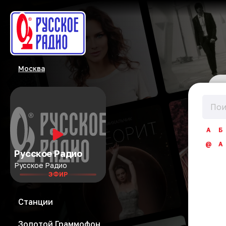
Москва
А
Б
@
A
Русское Радио
Русское Радио
ЭФИР
Станции
Золотой Граммофон