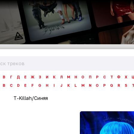
В
Г
Д
Е
Ж
З
И
К
Л
М
Н
О
П
Р
С
Т
Ф
Х
B
C
D
E
F
G
H
I
J
K
L
M
N
O
P
Q
R
S
T-Killah
/
Синяя