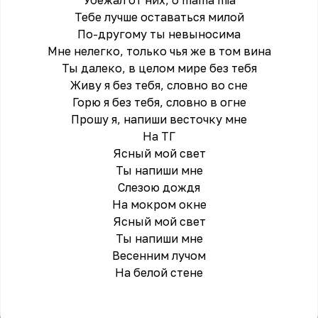
Убежал от них, о mama mia
Тебе лучше оставаться милой
По-другому ты невыносима
Мне нелегко, только чья же в том вина
Ты далеко, в целом мире без тебя
Живу я без тебя, словно во сне
Горю я без тебя, словно в огне
Прошу я, напиши весточку мне
На ТГ
Ясный мой свет
Ты напиши мне
Слезою дождя
На мокром окне
Ясный мой свет
Ты напиши мне
Весенним лучом
На белой стене