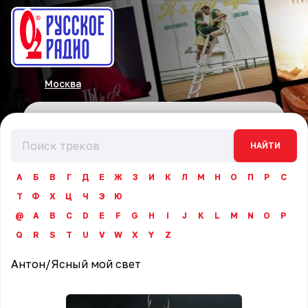
Москва
НАЙТИ
А
Б
В
Г
Д
Е
Ж
З
И
К
Л
М
Н
О
П
Р
С
Т
Ф
Х
Ц
Ч
Э
Ю
@
A
B
C
D
E
F
G
H
I
J
K
L
M
N
O
P
Q
R
S
T
U
V
W
X
Y
Z
Антон
/
Ясный мой свет