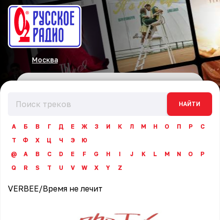
Москва
НАЙТИ
А
Б
В
Г
Д
Е
Ж
З
И
К
Л
М
Н
О
П
Р
С
Т
Ф
Х
Ц
Ч
Э
Ю
@
A
B
C
D
E
F
G
H
I
J
K
L
M
N
O
P
Q
R
S
T
U
V
W
X
Y
Z
VERBEE
/
Время не лечит