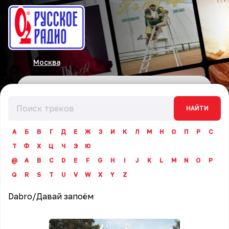
Москва
НАЙТИ
А
Б
В
Г
Д
Е
Ж
З
И
К
Л
М
Н
О
П
Р
С
Т
Ф
Х
Ц
Ч
Э
Ю
@
A
B
C
D
E
F
G
H
I
J
K
L
M
N
O
P
Q
R
S
T
U
V
W
X
Y
Z
Dabro
/
Давай запоём