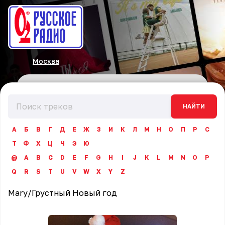
Москва
НАЙТИ
А
Б
В
Г
Д
Е
Ж
З
И
К
Л
М
Н
О
П
Р
С
Т
Ф
Х
Ц
Ч
Э
Ю
@
A
B
C
D
E
F
G
H
I
J
K
L
M
N
O
P
Q
R
S
T
U
V
W
X
Y
Z
Mary
/
Грустный Новый год