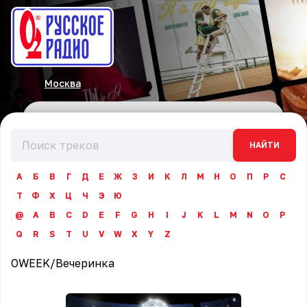
Москва
НАЙТИ
А
Б
В
Г
Д
Е
Ж
З
И
К
Л
М
Н
О
П
Р
С
Т
Ф
Х
Ц
Ч
Э
Ю
@
A
B
C
D
E
F
G
H
I
J
K
L
M
N
O
P
Q
R
S
T
U
V
W
X
Y
Z
OWEEK
/
Вечеринка