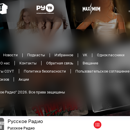
Новости
Подкасты
Избранное
VK
Одноклассники
О нас
Контакты
Обратная связь
Вещание
ты СОУТ
Политика безопасности
Пользовательское соглашение
ризов
Акции
ое Радио
"
2026
.
Все права защищены
Русское Радио
Русское Радио