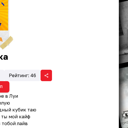
ка
Рейтинг:
46
ИП
не в Луи
елую
дный кубик таю
 ты мой кайф
с тобой лайв