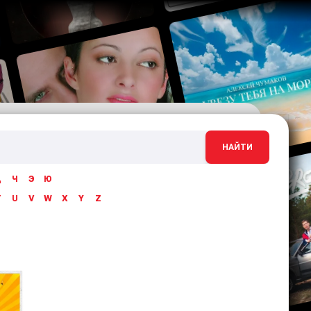
НАЙТИ
Ц
Ч
Э
Ю
T
U
V
W
X
Y
Z