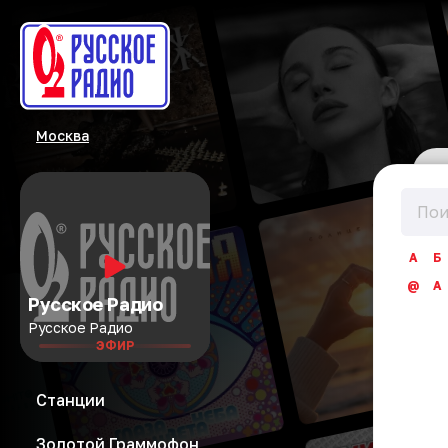
Москва
А
Б
@
A
Русское Радио
Русское Радио
ЭФИР
Станции
Золотой Граммофон