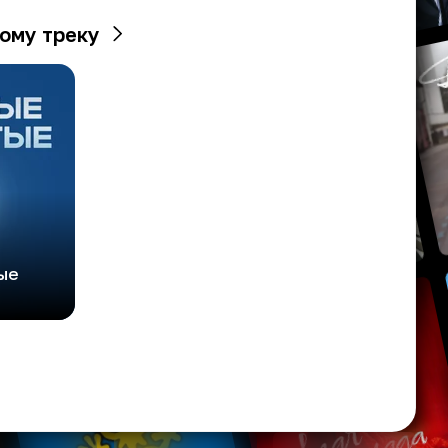
ому треку
ые