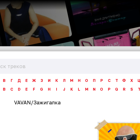
В
Г
Д
Е
Ж
З
И
К
Л
М
Н
О
П
Р
С
Т
Ф
Х
B
C
D
E
F
G
H
I
J
K
L
M
N
O
P
Q
R
S
VAVAN
/
Зажигалка