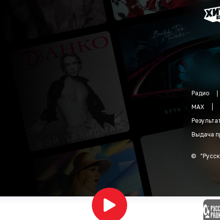
Радио
MAX
Результа
Выдача п
©
"
Русск