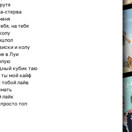
рутя
ра-стерва
меня
ебя, на тебя
колу
нцпол
виски и колу
не в Луи
елую
дный кубик таю
 ты мой кайф
с тобой лайв
имать
й лайк
 просто топ