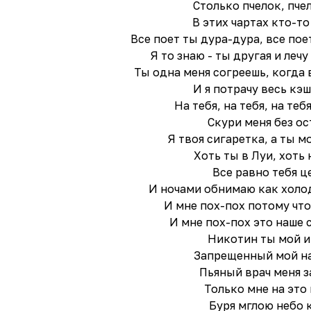
Столько пчелок, пч
В этих чартах кто-т
Все поет ты дура-дура, все пое
Я то знаю - ты другая и леч
Ты одна меня согреешь, когда 
И я потрачу весь кэш
На тебя, на тебя, на теб
Скури меня без ос
Я твоя сигаретка, а ты м
Хоть ты в Луи, хоть 
Все равно тебя ц
И ночами обнимаю как холо
И мне пох-пох потому что
И мне пох-пох это наше 
Никотин ты мой и
Запрещенный мой н
Пьяный врач меня 
Только мне на это
Буря мглою небо 