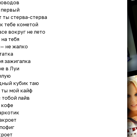
еловодов
о первый
т ты стерва-стерва
у к тебе кометой
все вокруг не лето
 на тебя
я— не жалко
татка
оя зажигалка
не в Луи
елую
дный кубик таю
 ты мой кайф
с тобой лайв
 кофе
аркотик
закроет
 пофиг
кроет