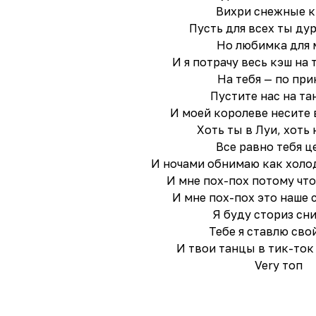
Вихри снежные к
Пусть для всех ты ду
Но любимка для 
И я потрачу весь кэш на т
На тебя — по при
Пустите нас на та
И моей королеве несите 
Хоть ты в Луи, хоть 
Все равно тебя ц
И ночами обнимаю как холо
И мне пох-пох потому что
И мне пох-пох это наше 
Я буду сториз сн
Тебе я ставлю сво
И твои танцы в тик-ток
Very топ