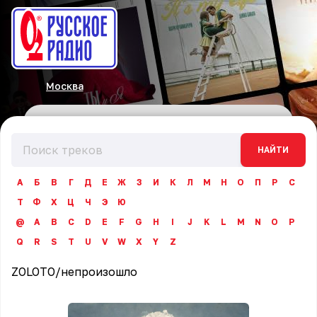
Москва
НАЙТИ
А
Б
В
Г
Д
Е
Ж
З
И
К
Л
М
Н
О
П
Р
С
Т
Ф
Х
Ц
Ч
Э
Ю
@
A
B
C
D
E
F
G
H
I
J
K
L
M
N
O
P
Q
R
S
T
U
V
W
X
Y
Z
ZOLOTO
/
непроизошло