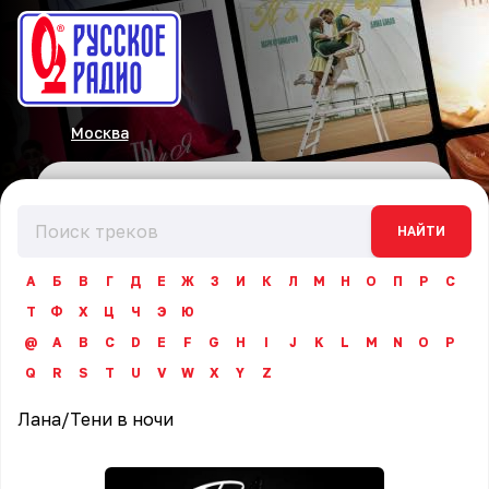
Москва
НАЙТИ
А
Б
В
Г
Д
Е
Ж
З
И
К
Л
М
Н
О
П
Р
С
Т
Ф
Х
Ц
Ч
Э
Ю
@
A
B
C
D
E
F
G
H
I
J
K
L
M
N
O
P
Q
R
S
T
U
V
W
X
Y
Z
Лана
/
Тени в ночи