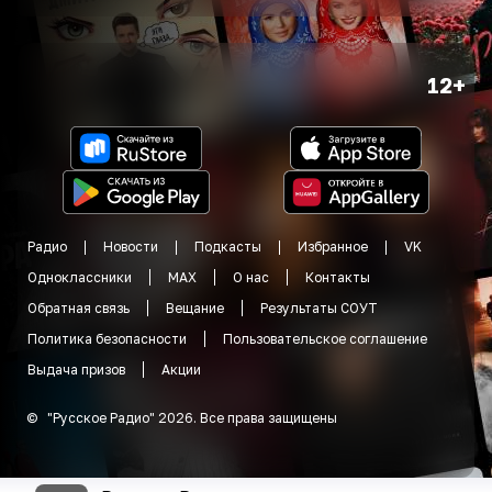
12+
Радио
Новости
Подкасты
Избранное
VK
Одноклассники
MAX
О нас
Контакты
Обратная связь
Вещание
Результаты СОУТ
Политика безопасности
Пользовательское соглашение
Выдача призов
Акции
©
"
Русское Радио
"
2026
.
Все права защищены