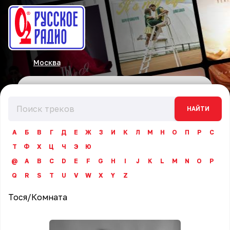
Москва
НАЙТИ
А
Б
В
Г
Д
Е
Ж
З
И
К
Л
М
Н
О
П
Р
С
Т
Ф
Х
Ц
Ч
Э
Ю
@
A
B
C
D
E
F
G
H
I
J
K
L
M
N
O
P
Q
R
S
T
U
V
W
X
Y
Z
Тося
/
Комната