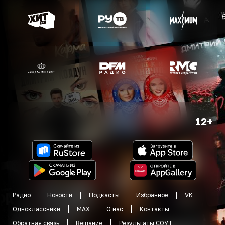
12+
Радио
Новости
Подкасты
Избранное
VK
Одноклассники
MAX
О нас
Контакты
Обратная связь
Вещание
Результаты СОУТ