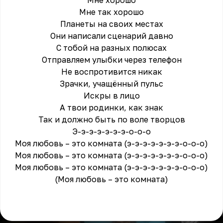
Мне хорошо
Мне так хорошо
Планеты на своих местах
Они написали сценарий давно
С тобой на разных полюсах
Отправляем улыбки через телефон
Не воспротивится никак
Зрачки, учащённый пульс
Искры в лицо
А твои родинки, как знак
Так и должно быть по воле творцов
Э-э-э-э-э-э-э-о-о-о
Моя любовь – это комната (э-э-э-э-э-э-э-о-о-о)
Моя любовь – это комната (э-э-э-э-э-э-э-о-о-о)
Моя любовь – это комната (э-э-э-э-э-э-э-о-о-о)
(Моя любовь – это комната)