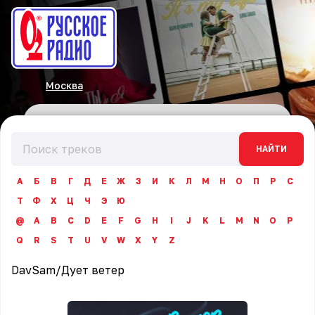
Москва
НАЙТИ
А
Б
В
Г
Д
Е
Ж
З
И
К
Л
М
Н
О
П
Р
С
Т
Ф
Х
Ц
Ч
Э
Ю
@
A
B
C
D
E
F
G
H
I
J
K
L
M
N
O
P
Q
R
S
T
U
V
W
X
Y
Z
DavSam
/
Дует ветер