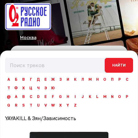
Москва
НАЙТИ
А
Б
В
Г
Д
Е
Ж
З
И
К
Л
М
Н
О
П
Р
С
Т
Ф
Х
Ц
Ч
Э
Ю
@
A
B
C
D
E
F
G
H
I
J
K
L
M
N
O
P
Q
R
S
T
U
V
W
X
Y
Z
YAYAKILL & Зян
/
Зависимость