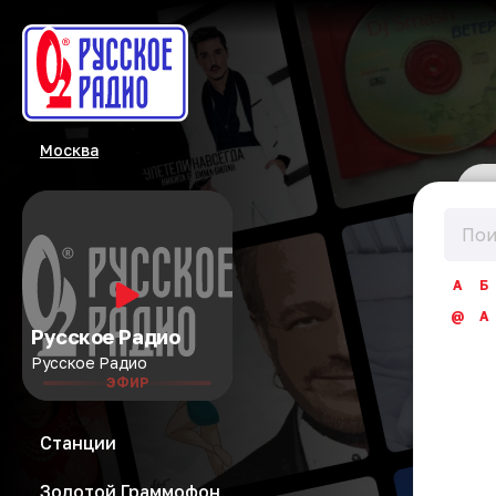
Москва
А
Б
@
A
Русское Радио
Русское Радио
ЭФИР
Станции
Золотой Граммофон