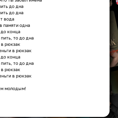
что ты забыл имена
ить до дна
ить до дна
т вода
в памяти одна
 до конца
 пить, то до дна
 в рюкзак
еньги в рюкзак
 до конца
 пить, то до дна
 в рюкзак
еньги в рюкзак
ем молодым!