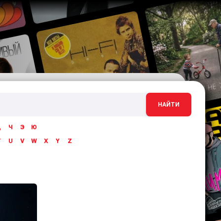
НАЙТИ
Ц
Ч
Э
Ю
T
U
V
W
X
Y
Z