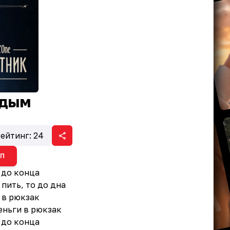
одым
ейтинг:
24
ИП
 до конца
 пить, то до дна
 в рюкзак
еньги в рюкзак
 до конца