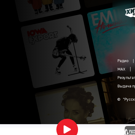
Радио
MAX
Результа
Выдача п
©
"
Русск