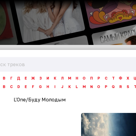
В
Г
Д
Е
Ж
З
И
К
Л
М
Н
О
П
Р
С
Т
Ф
Х
B
C
D
E
F
G
H
I
J
K
L
M
N
O
P
Q
R
S
L'One
/
Буду Молодым