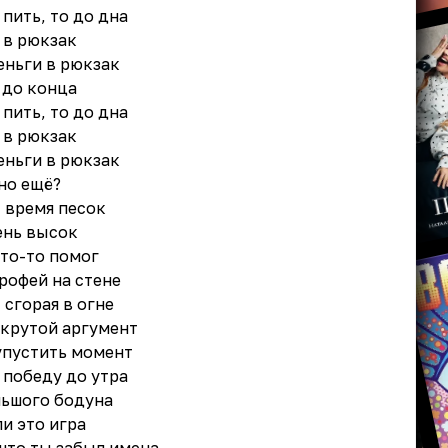
 пить, то до дна
 в рюкзак
еньги в рюкзак
 до конца
 пить, то до дна
 в рюкзак
еньги в рюкзак
но ещё?
 время песок
ень высок
кто-то помог
трофей на стене
 сгорая в огне
 крутой аргумент
упустить момент
 победу до утра
льшого бодуна
и это игра