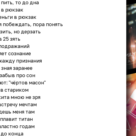
 пить, то до дна
 в рюкзак
еньги в рюкзак
ся побеждать, пора понять
зить, но дерзать
в 25 зять
 подражаний
яет сознание
 жажду признания
 зная заранее
 забыв про сон
ют: "чёртов масон"
ав стариком
ита мною не зря
встречу мечтам
йдешь меня там
 плавит титан
властно годам
 до конца