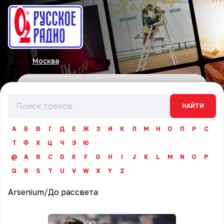
Москва
НАЙТИ
А
Б
В
Г
Д
Е
Ж
З
И
К
Л
М
Н
О
П
Р
С
Т
Ф
Х
Ц
Ч
Э
Ю
@
A
B
C
D
E
F
G
H
I
J
K
L
M
N
O
P
Q
R
S
T
U
V
W
X
Y
Z
Arsenium
/
До рассвета