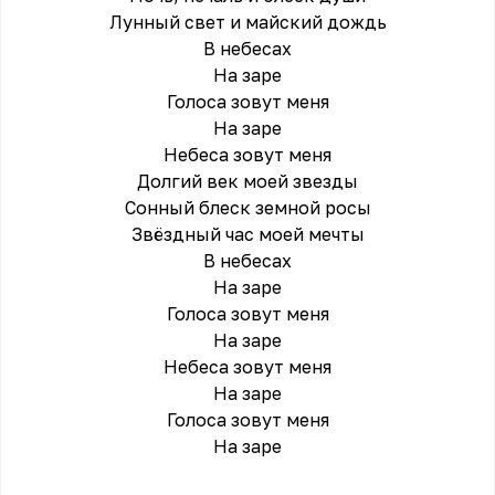
Лунный свет и майский дождь
В небесах
На заре
Голоса зовут меня
На заре
Небеса зовут меня
Долгий век моей звезды
Сонный блеск земной росы
Звёздный час моей мечты
В небесах
На заре
Голоса зовут меня
На заре
Небеса зовут меня
На заре
Голоса зовут меня
На заре