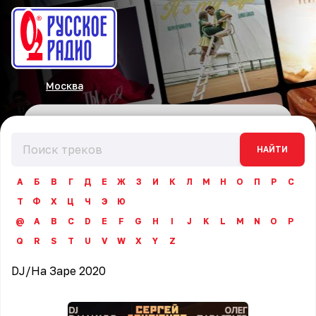
Москва
НАЙТИ
А
Б
В
Г
Д
Е
Ж
З
И
К
Л
М
Н
О
П
Р
С
Т
Ф
Х
Ц
Ч
Э
Ю
@
A
B
C
D
E
F
G
H
I
J
K
L
M
N
O
P
Q
R
S
T
U
V
W
X
Y
Z
DJ
/
На Заре 2020