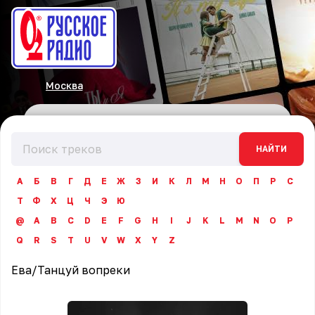
Москва
НАЙТИ
А
Б
В
Г
Д
Е
Ж
З
И
К
Л
М
Н
О
П
Р
С
Т
Ф
Х
Ц
Ч
Э
Ю
@
A
B
C
D
E
F
G
H
I
J
K
L
M
N
O
P
Q
R
S
T
U
V
W
X
Y
Z
Ева
/
Танцуй вопреки