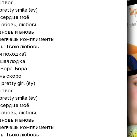
 твоё
 pretty smile (ёу)
 сердце моё
любовь, любовь
вновь и вновь
ы шепчешь комплименты
вь. Твою любовь
я походка?
ьшая лодка
 Бора-Бора
ень скоро
 pretty girl (ёу)
 твоё
 pretty smile (ёу)
 сердце моё
любовь, любовь
вновь и вновь
ы шепчешь комплименты
вь. Твою любовь