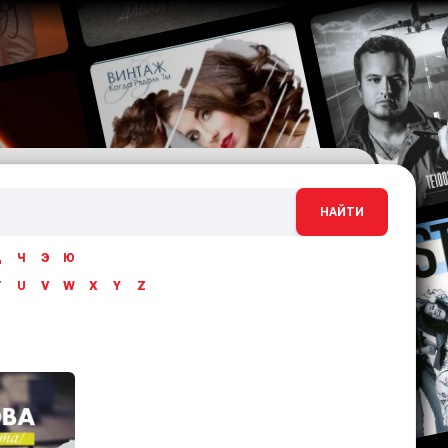
НАЙТИ
Ц
Ч
Э
Ю
T
U
V
W
X
Y
Z