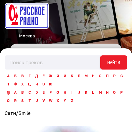
Москва
НАЙТИ
А
Б
В
Г
Д
Е
Ж
З
И
К
Л
М
Н
О
П
Р
С
Т
Ф
Х
Ц
Ч
Э
Ю
@
A
B
C
D
E
F
G
H
I
J
K
L
M
N
O
P
Q
R
S
T
U
V
W
X
Y
Z
Сети
/
Smile