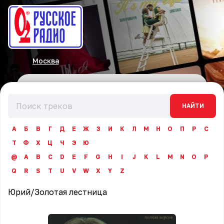
Москва
НАЙТИ
А
Б
В
Г
Д
Е
Ж
З
И
К
Л
М
Н
О
П
Р
С
Т
Ф
Х
Ц
Ч
Э
Ю
@
A
B
C
D
E
F
G
H
I
J
K
L
M
N
O
P
Q
R
S
T
U
V
W
X
Y
Z
Юрий
/
Золотая лестница