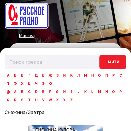
Москва
НАЙТИ
А
Б
В
Г
Д
Е
Ж
З
И
К
Л
М
Н
О
П
Р
С
Т
Ф
Х
Ц
Ч
Э
Ю
@
A
B
C
D
E
F
G
H
I
J
K
L
M
N
O
P
Q
R
S
T
U
V
W
X
Y
Z
Снежина
/
Завтра