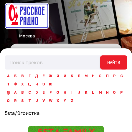
Москва
НАЙТИ
А
Б
В
Г
Д
Е
Ж
З
И
К
Л
М
Н
О
П
Р
С
Т
Ф
Х
Ц
Ч
Э
Ю
@
A
B
C
D
E
F
G
H
I
J
K
L
M
N
O
P
Q
R
S
T
U
V
W
X
Y
Z
5sta
/
Эгоистка