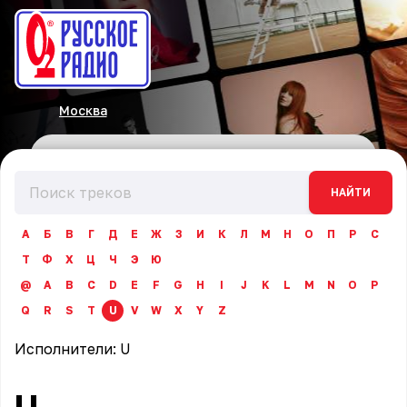
Москва
НАЙТИ
А
Б
В
Г
Д
Е
Ж
З
И
К
Л
М
Н
О
П
Р
С
Т
Ф
Х
Ц
Ч
Э
Ю
@
A
B
C
D
E
F
G
H
I
J
K
L
M
N
O
P
Q
R
S
T
U
V
W
X
Y
Z
Исполнители:
U
U