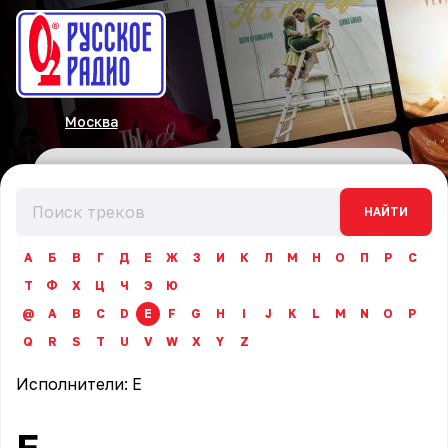
Москва
НАЙТИ
А
Б
В
Г
Д
Е
Ж
З
И
К
Л
М
Н
О
П
Р
С
Т
Ф
Х
Ц
Ч
Э
Ю
@
A
B
C
D
E
F
G
H
I
J
K
L
M
N
O
P
Q
R
S
T
U
V
W
X
Y
Z
Исполнители:
E
E