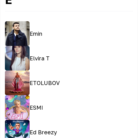
Emin
Elvira T
ETOLUBOV
ESMI
Ed Breezy