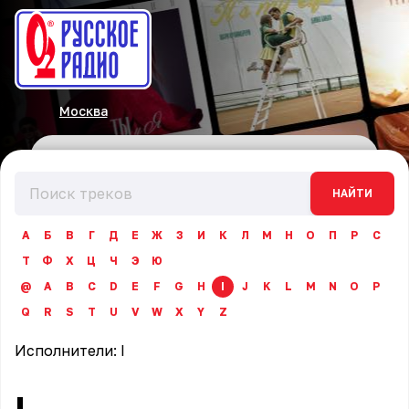
Москва
НАЙТИ
А
Б
В
Г
Д
Е
Ж
З
И
К
Л
М
Н
О
П
Р
С
Т
Ф
Х
Ц
Ч
Э
Ю
@
A
B
C
D
E
F
G
H
I
J
K
L
M
N
O
P
Q
R
S
T
U
V
W
X
Y
Z
Исполнители:
I
I