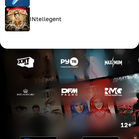
INtellegent
12+