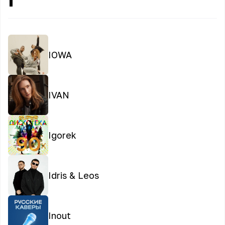
IOWA
IVAN
Igorek
Idris & Leos
Inout