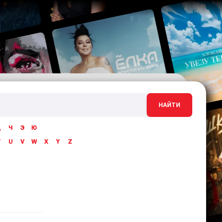
НАЙТИ
Ц
Ч
Э
Ю
T
U
V
W
X
Y
Z