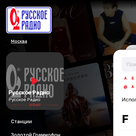
Москва
А
Б
@
A
Русское Радио
Испо
Русское Радио
ЭФИР
F
Станции
Золотой Граммофон