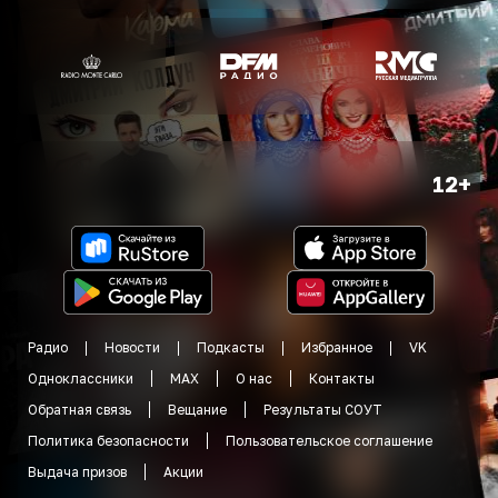
12+
Радио
Новости
Подкасты
Избранное
VK
Одноклассники
MAX
О нас
Контакты
Обратная связь
Вещание
Результаты СОУТ
Политика безопасности
Пользовательское соглашение
Выдача призов
Акции