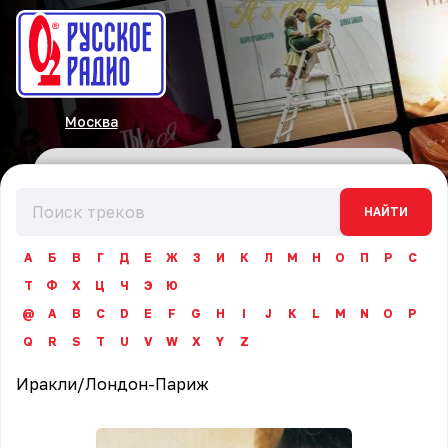
Москва
НАЙТИ
А
Б
В
Г
Д
Е
Ж
З
И
К
Л
М
Н
О
П
Р
С
Т
Ф
Х
Ц
Ч
Э
Ю
@
A
B
C
D
E
F
G
H
I
J
K
L
M
N
O
P
Q
R
S
T
U
V
W
X
Y
Z
Иракли
/
Лондон-Париж